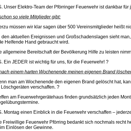
S. Unser Elektro-Team der Pförringer Feuerwehr ist dankbar für 
chon so viele Mitglieder gibt:
erzu müssen wir klar sagen über 500 Vereinsmitglieder heißt nic
 den aktuellen Ereignissen und Großschadenslagen sieht man, 
de Helfende Hand gebraucht wird.
e allgemeine Bereitschaft der Bevölkerung Hilfe zu leisten nimm
S. Ein JEDER ist wichtig für uns, für die Feuerwehr! ?
ach einem harten Wochenende meinen eigenen Brand lösche
nn man am Wochenende den eigenen Brand gelöscht hat, kann m
 Löschgeräten verschaffen. ?
effen am Feuerwehrgerätehaus finden grundsätzlich jeden Montag
gelübungstermine.
S. Montag einen Einblick in die Feuerwehr verschaffen – jederze
e Freiwillige Feuerwehr Pförring bedankt sich nochmals recht h
im Einlösen der Gewinne.