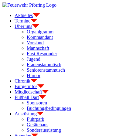
Zum
Inhalt
Aktuelles
springen
Termine
Über uns
Organigramm
Kommandant
Vorstand
Mannschaft
First Responder
Jugend
Frauenstammtisch
Seniorenstammtisch
Humor
Chronik
Bürgerinfos
Mitgliedschaft
Fußball Dart
Sponsoren
Buchungsbedingungen
Ausrüstung
Fuhrpark
Gerätehaus
Sonderausrüstung
Spenden