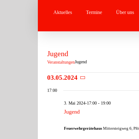
Zum
Inhalt
Aktuelles
Termine
Über uns
springen
Jugend
Jugend
Veranstaltungen
Veranstaltungen
03.05.2024
Datum
für
wählen.
17:00
3.
Mai
3. Mai 2024-17:00
-
19:00
2024
Jugend
Feuerwehrgerätehaus
Mittersteigweg 6, Pfö