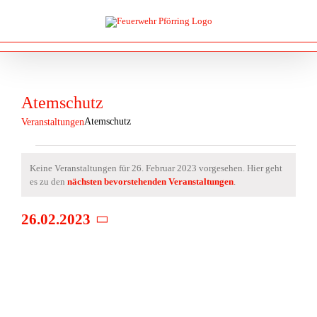
Zum
Inhalt
springen
Atemschutz
Atemschutz
Veranstaltungen
Veranstaltungen
Keine Veranstaltungen für 26. Februar 2023 vorgesehen. Hier geht
für
Hinweis
es zu den
nächsten bevorstehenden Veranstaltungen
.
26.
Februar
26.02.2023
2023
Datum
wählen.