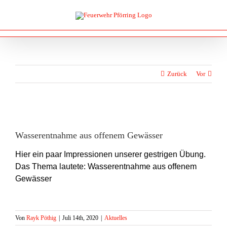
Zum
Inhalt
springen
Zurück
Vor
Zeige
grösseres
Wasserentnahme aus offenem Gewässer
Bild
Hier ein paar Impressionen unserer gestrigen Übung.
Das Thema lautete: Wasserentnahme aus offenem
Gewässer
Von
Rayk Pöthig
|
Juli 14th, 2020
|
Aktuelles