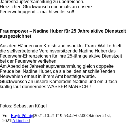
Jahreshauptversammlung zu überreichen.
Herzlichen Glückwunsch nochmals an unsere
Feuerwehrjugend – macht weiter so!!
Frauenpower – Nadine Huber für 25 Jahre aktive Dienstzeit
ausgezeichnet
Aus den Händen von Kreisbrandinspektor Franz Waltl erhielt
die stellvertretende Vereinsvorsitzende Nadine Huber das
Feuerwehr-Ehrenzeichen für ihre 25-jährige aktive Dienstzeit
bei der Feuerwehr verliehen.
Am Abend der Jahreshauptversammlung gleich doppelte
Freude bei Nadine Huber, da sie bei den anschließenden
Neuwahlen erneut in ihrem Amt bestätigt wurde.
Glückwunsch an unsere Kameradin Nadine und ein 3-fach
kräftig-laut-donnerndes WASSER MARSCH!!
Fotos: Sebastian Kügel
Von
Rayk Pöthig
|
2021-10-21T19:53:42+02:00
Oktober 21st,
2021
|
Aktuelles
|