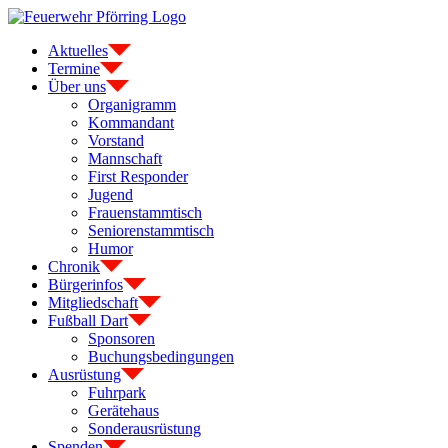
Zum
Inhalt
Aktuelles
springen
Termine
Über uns
Organigramm
Kommandant
Vorstand
Mannschaft
First Responder
Jugend
Frauenstammtisch
Seniorenstammtisch
Humor
Chronik
Bürgerinfos
Mitgliedschaft
Fußball Dart
Sponsoren
Buchungsbedingungen
Ausrüstung
Fuhrpark
Gerätehaus
Sonderausrüstung
Spenden