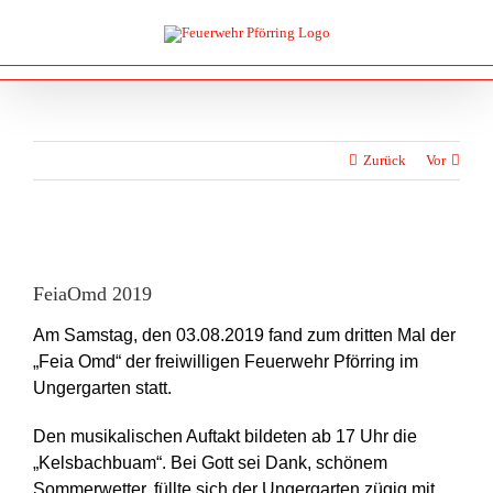
Zum
Inhalt
springen
Zurück
Vor
Zeige
grösseres
FeiaOmd 2019
Bild
Am Samstag, den 03.08.2019 fand zum dritten Mal der
„Feia Omd“ der freiwilligen Feuerwehr Pförring im
Ungergarten statt.
Den musikalischen Auftakt bildeten ab 17 Uhr die
„Kelsbachbuam“. Bei Gott sei Dank, schönem
Sommerwetter, füllte sich der Ungergarten zügig mit