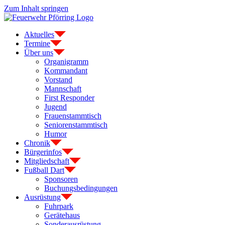
Zum Inhalt springen
Aktuelles
Termine
Über uns
Organigramm
Kommandant
Vorstand
Mannschaft
First Responder
Jugend
Frauenstammtisch
Seniorenstammtisch
Humor
Chronik
Bürgerinfos
Mitgliedschaft
Fußball Dart
Sponsoren
Buchungsbedingungen
Ausrüstung
Fuhrpark
Gerätehaus
Sonderausrüstung