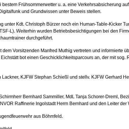
 bestem Frühsommerwetter u. a. eine Verkehrsabsicherung aufb
Digitalfunk und Grundwissen unter Beweis stellen.
ing unter Kdt. Christoph Bürzer noch ein Human-Table-Kicker T
SF-L). Weiterhin wurden Betriebsbesichtigungen bei den Firm
haumtrainer durchgeführt.
it dem Vorsitzenden Manfred Muthig vertreten und informierte ü
Eichstätt bot einen Geschicklichkeitsparcours an, der mit sog
n Lackner, KJFW Stephan Schießl und stellv. KJFW Gerhard He
Schirmherr Bernhard Sammiller, MdL Tanja Schorer-Dreml, Bezir
NVOR Raffinerie Ingolstadt Herrn Bernhard und den Leiter der
 Jugendfeuerwehr aus Böhmfeld.
elfeld.