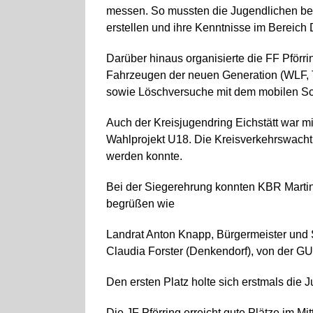
messen. So mussten die Jugendlichen bei
erstellen und ihre Kenntnisse im Bereich 
Darüber hinaus organisierte die FF Pförr
Fahrzeugen der neuen Generation (WLF, T
sowie Löschversuche mit dem mobilen Sc
Auch der Kreisjugendring Eichstätt war m
Wahlprojekt U18. Die Kreisverkehrswacht 
werden konnte.
Bei der Siegerehrung konnten KBR Marti
begrüßen wie
Landrat Anton Knapp, Bürgermeister und 
Claudia Forster (Denkendorf), von der GU
Den ersten Platz holte sich erstmals die
Die JF Pförring erreicht gute Plätze im Mitt