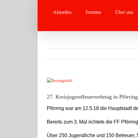
Zum
Inhalt
Aktuelles
Termine
Über uns
springen
Zeige
grösseres
Bild
27. Kreisjugendfeuerwehrtag in Pförring
Pförring war am 12.5.18 die Hauptstadt d
Bereits zum 3. Mal richtete die FF Pförr
Über 250 Jugendliche und 150 Betreuer, 